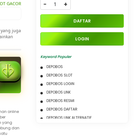
-
+
LOT GACOR
DAFTAR
 yang juga
mainkan
LOGIN
Keyword Populer
DEPOBOS
DEPOBOS SLOT
DEPOBOS LOGIN
DEPOBOS LINK
DEPOBOS RESMI
DEPOBOS DAFTAR
man online
ber
DEPOBOS LINK ALTERNATIF
n yang
Gabung dan
satu