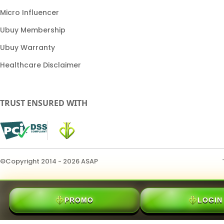
Micro Influencer
Ubuy Membership
Ubuy Warranty
Healthcare Disclaimer
TRUST ENSURED WITH
©Copyright 2014 - 2026 ASAP
PROMO
LOGIN