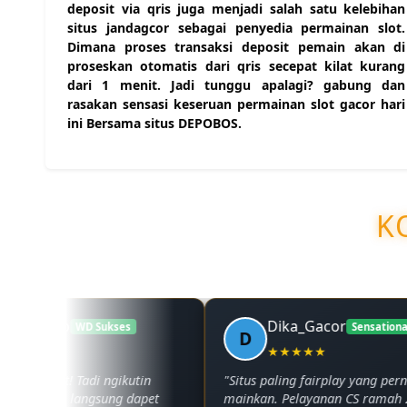
deposit via qris juga menjadi salah satu kelebihan
situs jandagcor sebagai penyedia permainan slot.
Dimana proses transaksi deposit pemain akan di
proseskan otomatis dari qris secepat kilat kurang
dari 1 menit. Jadi tunggu apalagi? gabung dan
rasakan sensasi keseruan permainan slot gacor hari
ini Bersama situs DEPOBOS.
K
toso
Dika_Gacor
WD Sukses
Sensational
D
★★★★★
nget! Tadi ngikutin
"Situs paling fairplay yang pernah say
 CS, langsung dapet
mainkan. Pelayanan CS ramah 24 jam