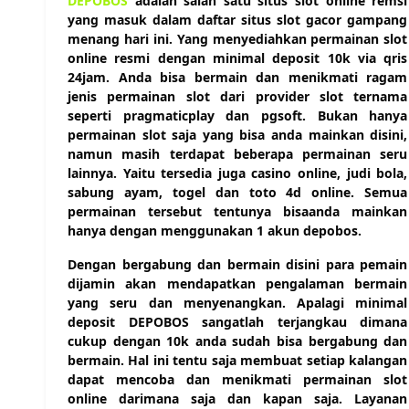
DEPOBOS
adalah salah satu situs slot online remsi
yang masuk dalam daftar situs slot gacor gampang
menang hari ini. Yang menyediahkan permainan slot
online resmi dengan minimal deposit 10k via qris
24jam. Anda bisa bermain dan menikmati ragam
jenis permainan slot dari provider slot ternama
seperti pragmaticplay dan pgsoft. Bukan hanya
permainan slot saja yang bisa anda mainkan disini,
namun masih terdapat beberapa permainan seru
lainnya. Yaitu tersedia juga casino online, judi bola,
sabung ayam, togel dan toto 4d online. Semua
permainan tersebut tentunya bisaanda mainkan
hanya dengan menggunakan 1 akun depobos.
Dengan bergabung dan bermain disini para pemain
dijamin akan mendapatkan pengalaman bermain
yang seru dan menyenangkan. Apalagi minimal
deposit DEPOBOS sangatlah terjangkau dimana
cukup dengan 10k anda sudah bisa bergabung dan
bermain. Hal ini tentu saja membuat setiap kalangan
dapat mencoba dan menikmati permainan slot
online darimana saja dan kapan saja. Layanan