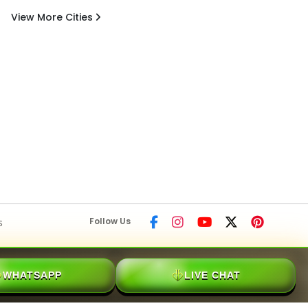
View More Cities
Follow Us
s
WHATSAPP
LIVE CHAT