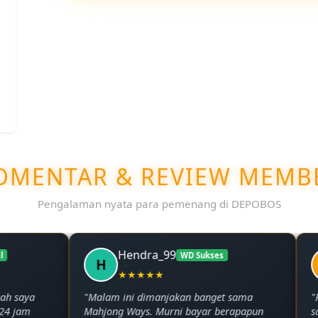
OMENTAR & REVIEW MEMB
Pengalaman nyata para pemenang di DEPOBOS
Hendra_99
R
WD Sukses
H
R
★★★★★
a
"Malam ini dimanjakan banget sama
"Proses 
Mahjong Ways. Murni bayar berapapun
sampai 2