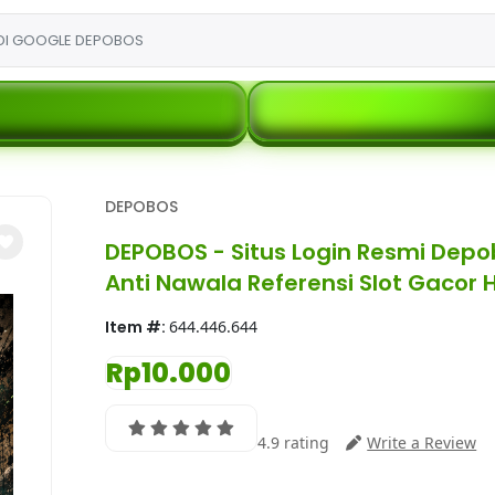
DEPOBOS
DEPOBOS - Situs Login Resmi Dep
Anti Nawala Referensi Slot Gacor Ha
Item #:
644.446.644
Rp10.000
4.9 rating
Write a Review