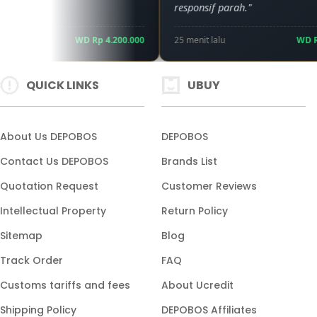
responsif parah."
WD Rp 4.200.000
25 menit lalu
WD Rp 22.00
QUICK LINKS
UBUY
About Us DEPOBOS
DEPOBOS
Contact Us DEPOBOS
Brands List
Quotation Request
Customer Reviews
Intellectual Property
Return Policy
Sitemap
Blog
Track Order
FAQ
Customs tariffs and fees
About Ucredit
Shipping Policy
DEPOBOS Affiliates